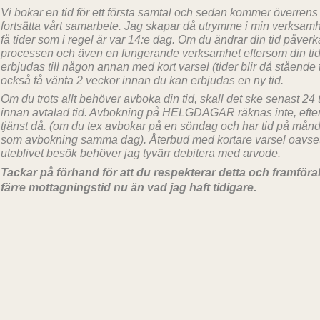
Vi bokar en tid för ett första samtal och sedan kommer överrens 
fortsätta vårt samarbete. Jag skapar då utrymme i min verksamh
få tider som i regel är var 14:e dag. Om du ändrar din tid påve
processen och även en fungerande verksamhet eftersom din tid 
erbjudas till någon annan med kort varsel (tider blir då ståend
också få vänta 2 veckor innan du kan erbjudas en ny tid.
Om du trots allt behöver avboka din tid
, skall det ske senast 24
innan avtalad tid. Avbokning på HELGDAGAR räknas inte, efter 
tjänst då. (om du tex avbokar på en söndag och har tid på månda
som avbokning samma dag). Återbud med kortare varsel oavset
uteblivet besök behöver jag tyvärr debitera med arvode.
Tackar på förhand för att du respekterar detta och framföral
färre mottagningstid nu än vad jag haft tidigare.